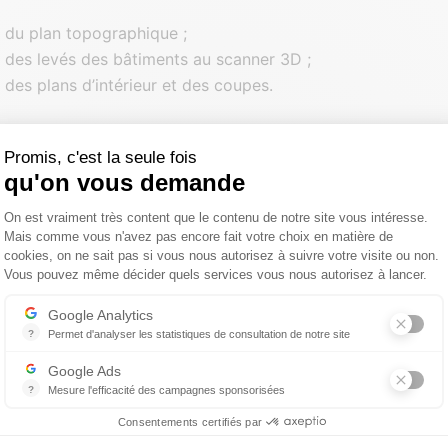
n du plan topographique ;
n des levés des bâtiments au scanner 3D ;
 des plans d’intérieur et des coupes.
S MAJEURES RENCONTRÉES :
Promis, c'est la seule fois
qu'on vous demande
ite et le nombre de bâtiments ;
Plateforme de Gestion du Consentemen
On est vraiment très content que le contenu de notre site vous intéresse.
fichiers issus du scanner, ralentissant le traitement des don
Mais comme vous n'avez pas encore fait votre choix en matière de
cookies, on ne sait pas si vous nous autorisez à suivre votre visite ou non.
Vous pouvez même décider quels services vous nous autorisez à lancer.
TIQUES :
Axeptio consent
Google Analytics
’ouvrage :
UFCV (Union Française de Centre de Vacances)
?
Permet d'analyser les statistiques de consultation de notre site
’activité :
Topographie / Scanner 3D
Indispensable pour piloter notre site internet, il permet de mesurer d
Google Ads
?
Mesure l'efficacité des campagnes sponsorisées
relevé topographique
Google Ads est la régie publicitaire du moteur de recherche Google.
Consentements certifiés par
 de plans d’intérieur