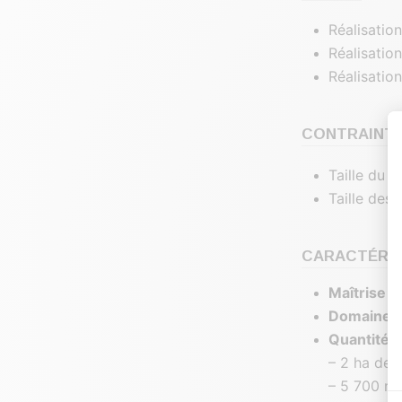
Réalisatio
Réalisatio
Réalisation
CONTRAINTE
Taille du s
Taille des 
CARACTÉRIS
Maîtrise d
Domaines d
Quantité :
– 2 ha de 
– 5 700 m²