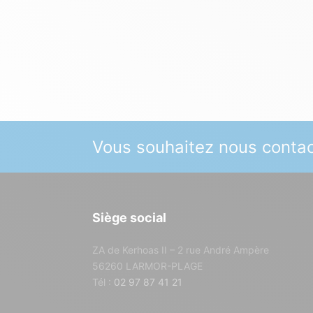
Vous souhaitez nous contac
Siège social
ZA de Kerhoas II – 2 rue André Ampère
56260 LARMOR-PLAGE
Tél :
02 97 87 41 21