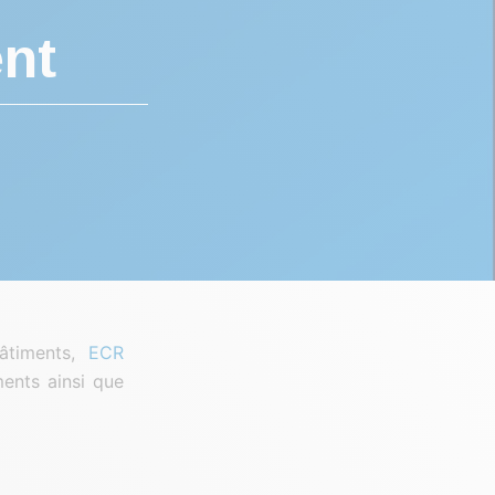
ent
âtiments,
ECR
ents ainsi que