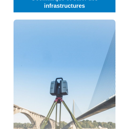
infrastructures
Notre objectif est d’inventorier et modéliser
l’existant pour fiabiliser la mise en œuvre des
géomètres
Nos équipes de
projets.
mesures
réalisent tous types de
topographes
pour des clients publics ou privés.
géospatiales
Détection réseaux et ouvrages enterrés, levé de
bâtiment, levé topographique et implantation,
plans de récolement et report de réseaux,
auscultation monitoring, modélisation 3D,
bathymétrie, photogrammétrie, drone, …
…
En savoir +