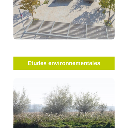
…
.
En savoir +
Etudes environnementales
En amont d’un projet de construction et
impact
d’aménagement, nous étudions l’
: analyse de sites et sols
environnemental
pollués, étude hydraulique et hydrologique, étude
hydrogéologique, mesures de débit de cours
d’eau, impact de parcs éoliens, expertise