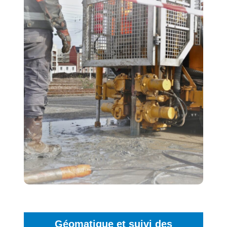
des solutions techniques adaptées à votre projet.
, pour des
loi Elan
Dans le cadre de la
(en cas de cession ou de
particuliers
construction de maison).
, avant-projet de
professionnels
Pour les
construction d’infrastructures, de bâtiments
industriels, de programmes d’habitat, d’étude
d’extension, de surélévation, d’implantation,
d’étude d’assainissement,de notice hydraulique,
missions
etc : Nous pouvons réaliser des
.
géotechniques G1 à G5
En savoir +
Géomatique et suivi des