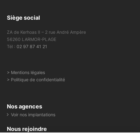
Siège social
ZA de Kerhoas II – 2 rue André Ampère
56260 LARMOR-PLAGE
Tél :
02 97 87 41 21
> Mentions légales
> Politique de confidentialité
Nos agences
Voir nos implantations
Nous rejoindre
> Consultez toutes nos offres