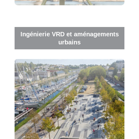
Ingénierie VRD et aménagements
urbains
ou de
Missions de conseils, d’assistance
: voiries, programme
maîtrise d’œuvre VRD
d’assainissement, aménagements urbains
(aménagement d’espaces publics, extérieurs de
bâtiment, zone d’habitat, zone d’activité…).
Nous intervenons auprès des acteurs privés et
publics afin de concevoir et assurer la bonne
réalisation de vos projets d’aménagements
durables.