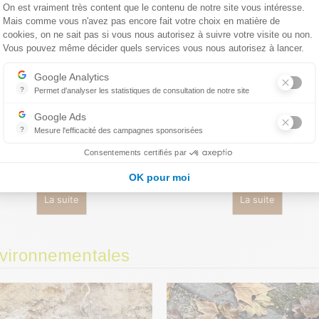
Plateforme de Gestion du Consentemen
On est vraiment très content que le contenu de notre site vous intéresse.
Mais comme vous n'avez pas encore fait votre choix en matière de
cookies, on ne sait pas si vous nous autorisez à suivre votre visite ou non.
Vous pouvez même décider quels services vous nous autorisez à lancer.
Axeptio consent
Google Analytics
?
Permet d'analyser les statistiques de consultation de notre site
Indispensable pour piloter notre site internet, il permet de mesurer d
Google Ads
?
Mesure l'efficacité des campagnes sponsorisées
Réaménagement d’un comm
udes géotechniques pour la
Google Ads est la régie publicitaire du moteur de recherche Google.
avec installation d’un élévate
struction d’un bâtiment loges
Consentements certifiés par
au sein d’un immeuble – Paris
sformateurs 225 kV – Boulogne
(75)
Billancourt (92)
OK pour moi
La suite
La suite
nvironnementales