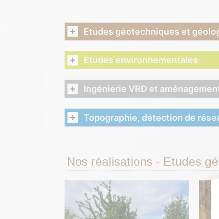
Etudes géotechniques et géolo
Etudes environnementales
Ingénierie VRD et aménagement
Topographie, détection de résea
Nos réalisations - Etudes g