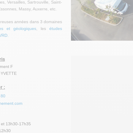
, Versailles, Sartrouville, Saint-
ssonnes, Massy, Auxerre, etc.
mbreuses années dans 3 domaines
es et géologiques
, les
études
 VRD.
is
iment F
-YVETTE
r :
 80
nnement.com
0 et 13h30-17h35
-12h30