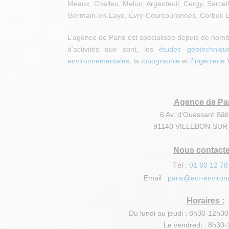
Meaux, Chelles, Melun, Argenteuil, Cergy, Sarcelles
Germain-en-Laye, Évry-Courcouronnes, Corbeil-E
L’agence de Paris est spécialisée depuis de no
d’activités que sont, les
études géotechniqu
environnementales
, la
topographie
et
l’
ingénierie
Agence de Par
6 Av. d’Ouessant Bât
91140 VILLEBON-SUR
Nous contacte
Tél :
01 60 12 78
Email :
paris@ecr-enviro
Horaires :
Du lundi au jeudi : 8h30-12h3
Le vendredi : 8h30