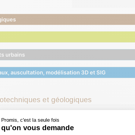
giques
s urbains
ux, auscultation, modélisation 3D et SIG
éotechniques et géologiques
Promis, c'est la seule fois
qu'on vous demande