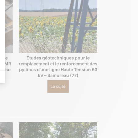
t : Personnalisez vos Options
es indicateurs comme l’affluence, les produits les plus consultés, ou encore la
erce
Études géotechniques pour le
 Il permet de réaliser des campagnes de pub via un système d’annonces et d’a
ur PMR
remplacement et le renforcement des
 8ème
pylônes d’une ligne Haute Tension 63
kV – Samoreau (77)
La suite