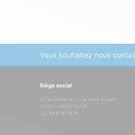
Vous souhaitez nous contac
Siège social
ZA de Kerhoas II – 2 rue André Ampère
56260 LARMOR-PLAGE
Tél :
02 97 87 41 21