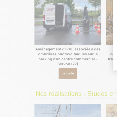
Ét
Aménagement d’IRVE associée à des
con
ombrières photovoltaïques sur le
tran
parking d’un centre commercial –
Servon (77)
La suite
Nos réalisations - Etudes e