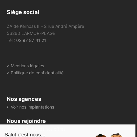
Siège social
ZA de Kerhoas II – 2 rue André Ampère
56260 LARMOR-PLAGE
Tél :
02 97 87 41 21
> Mentions légales
> Politique de confidentialité
Nos agences
Voir nos implantations
Nous rejoindre
> Consultez toutes nos offres
Salut c'est nous...
Suivez-nous