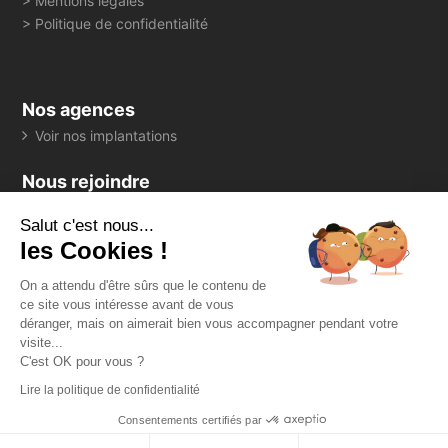
> Mentions légales
> Politique de confidentialité
Nos agences
Voir nos implantations
Nous rejoindre
> Consultez toutes nos offres
Salut c'est nous...
Suivez-nous
les Cookies !
On a attendu d'être sûrs que le contenu de
ce site vous intéresse avant de vous
déranger, mais on aimerait bien vous accompagner pendant votre
visite...
Espace client
C'est OK pour vous ?
> Mon suivi d'auscultation
Lire la politique de confidentialité
Consentements certifiés par