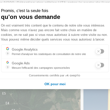
lle 1/200.
Détection des câbles HTA entre le poste de livr
Promis, c'est la seule fois
férencement des câbles HTA, des éoliennes, du PDL ains
qu'on vous demande
TA ou télécom (bornes, tampons…).
Mise en conformité de
Plateforme de Gestion du Consentemen
On est vraiment très content que le contenu de notre site vous intéresse.
 graphique du client.
Mais comme vous n'avez pas encore fait votre choix en matière de
 fiches de station de levé.
Livraison des données au forma
cookies, on ne sait pas si vous nous autorisez à suivre votre visite ou non.
Vous pouvez même décider quels services vous nous autorisez à lancer.
Axeptio consent
Google Analytics
TIQUES :
?
Permet d'analyser les statistiques de consultation de notre site
Indispensable pour piloter notre site internet, il permet de mesurer d
’ouvrage :
EDF Renouvelables
Google Ads
s rencontrées :
Accès au site
?
Mesure l'efficacité des campagnes sponsorisées
Google Ads est la régie publicitaire du moteur de recherche Google.
Consentements certifiés par
OK pour moi