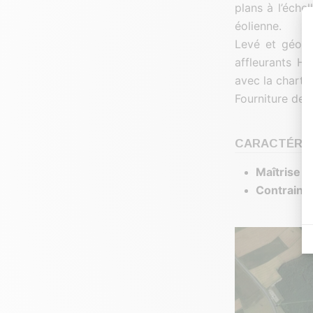
plans à l’éche
éolienne.
Levé et géoré
affleurants H
avec la charte
Fourniture des
CARACTÉRIS
Maîtrise d
Contrainte