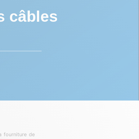
s câbles
n
a fourniture de