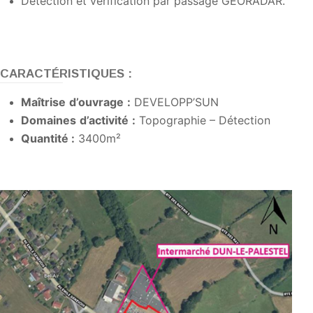
Détection et vérification par passage GEORADAR.
CARACTÉRISTIQUES :
Maîtrise
d’ouvrage
:
DEVELOPP’SUN
Domaines
d’activité
:
Topographie – Détection
Quantité :
3400m²