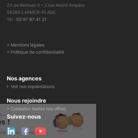
ZA de Kerhoas II – 2 rue André Ampère
56260 LARMOR-PLAGE
Tél :
02 97 87 41 21
> Mentions légales
> Politique de confidentialité
Nos agences
Voir nos implantations
Nous rejoindre
> Consultez toutes nos offres
Salut c'est nous...
Suivez-nous
les Cookies !
On a attendu d'être sûrs que le contenu de