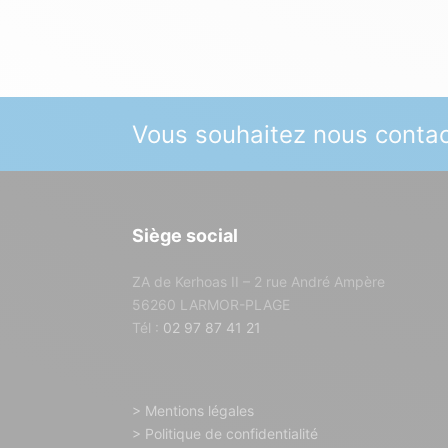
Vous souhaitez nous contac
Siège social
ZA de Kerhoas II – 2 rue André Ampère
56260 LARMOR-PLAGE
Tél :
02 97 87 41 21
> Mentions légales
> Politique de confidentialité