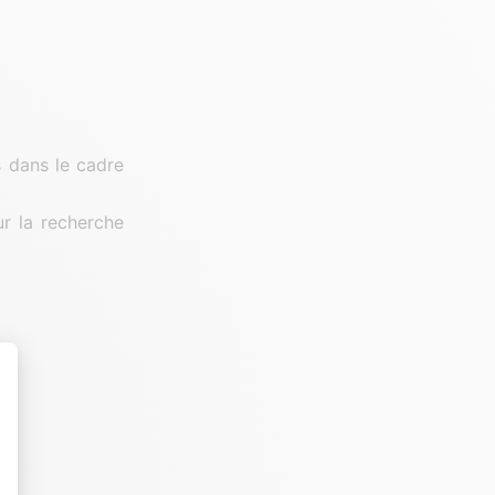
s dans le cadre
r la recherche
t : Personnalisez vos Options