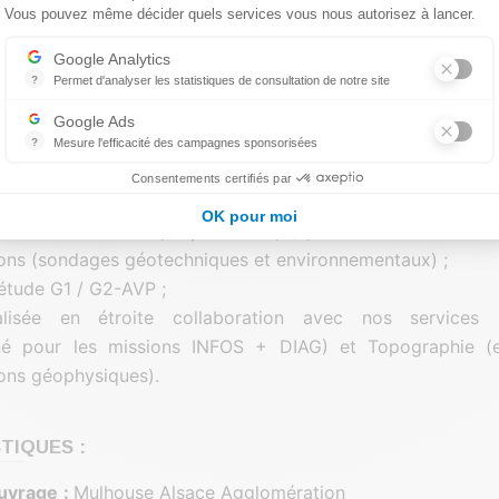
Vous pouvez même décider quels services vous nous autorisez à lancer.
e reconnaissance d’armature du dallage (BRH) ;
Axeptio consent
perméabilité ;
Google Analytics
 de précision et relevé topographique du site.
?
Permet d'analyser les statistiques de consultation de notre site
Indispensable pour piloter notre site internet, il permet de mesurer d
Google Ads
?
Mesure l'efficacité des campagnes sponsorisées
 AVONS RÉALISÉ :
Google Ads est la régie publicitaire du moteur de recherche Google.
Consentements certifiés par
es documents historiques et étude bibliographique ;
OK pour moi
n du chantier (DICT, implantation,…) ;
ions (sondages géotechniques et environnementaux) ;
étude G1 / G2-AVP ;
lisée en étroite collaboration avec nos services 
nné pour les missions INFOS + DIAG) et Topographie (
ions géophysiques).
TIQUES :
uvrage
:
Mulhouse Alsace Agglomération