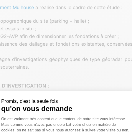
ement Mulhouse
a réalisé dans le cadre de cette étude :
topographique du site (parking + halle) ;
 essais in situ ;
G2-AVP afin de dimensionner les fondations à créer ;
issance des dallages et fondations existantes, conservée
gne d’investigations géophysiques de type géoradar pou
 souterraines.
D'INVESTIGATION :
 la pelle mécanique (reconnaissances de fondation) ;
Promis, c'est la seule fois
e reconnaissance géologique (12 m) ;
qu'on vous demande
ressiométriques (12 m) ;
Plateforme de Gestion du Consentemen
On est vraiment très content que le contenu de notre site vous intéresse.
étrométriques lourds type B (7 m) ;
Mais comme vous n'avez pas encore fait votre choix en matière de
 de dallage ;
cookies, on ne sait pas si vous nous autorisez à suivre votre visite ou non.