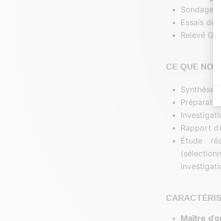
Sondages d
Essais de 
Relevé GPS
CE QUE NOUS
Synthèse d
Préparatio
Investigat
Rapport d’
Étude réa
(sélectio
investigat
CARACTÉRIS
Maître
d’o