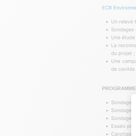
ECR Environn
Un relevé 
Sondages et
Une étude 
La reconna
du projet ;
Une campa
de cavités
PROGRAMME 
Sondages à
Sondages d
Sondages p
Essais pén
Carottages