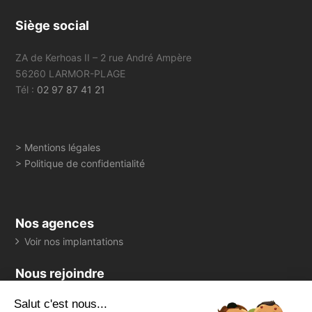
Siège social
ZA de Kerhoas II – 2 rue André Ampère
56260 LARMOR-PLAGE
Tél :
02 97 87 41 21
> Mentions légales
> Politique de confidentialité
Nos agences
Voir nos implantations
Nous rejoindre
> Consultez toutes nos offres
Salut c'est nous...
Suivez-nous