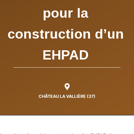
pour la
construction d’un
EHPAD
CH
Â
TEAU LA VALLI
È
RE (37)