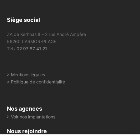
Siège social
ZA de Kerhoas II – 2 rue André Ampère
56260 LARMOR-PLAGE
Tél :
02 97 87 41 21
> Mentions légales
> Politique de confidentialité
Nos agences
Voir nos implantations
Nous rejoindre
> Consultez toutes nos offres