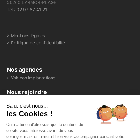
56260 LARMOR-PLAGE
Tél :
02 97 87 41 21
> Mentions légales
> Politique de confidentialité
Nos agences
Voir nos implantations
Nous rejoindre
> Consultez toutes nos offres
Salut c'est nous...
Suivez-nous
les Cookies !
On a attendu d'être sûrs que le contenu de
ce site vous intéresse avant de vous
déranger, mais on aimerait bien vous accompagner pendant votre