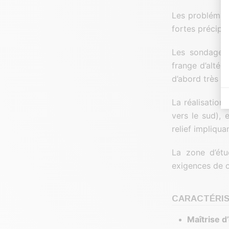
Les problématiq
fortes précipit
Les sondages 
frange d’altér
d’abord très f
La réalisation
vers le sud), 
relief impliqu
La zone d’étu
exigences de 
CARACTÉRIS
Maîtrise d