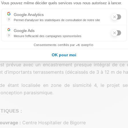
Vous pouvez même décider quels services vous nous autorisez à lancer.
ues majeures ont porté sur l’accessibilité du site (forte pe
Axeptio consent
Google Analytics
ations qui se sont produites lors de notre intervention.
?
Permet d'analyser les statistiques de consultation de notre site
Indispensable pour piloter notre site internet, il permet de mesurer d
ont permis de mettre en évidence la présence de sols 
Google Ads
ation argileuse d’épaisseur variable recouvrant un substrat
?
Mesure l'efficacité des campagnes sponsorisées
Google Ads est la régie publicitaire du moteur de recherche Google.
racturé / altéré puis devenant +/- massif en profondeur.
Consentements certifiés par
OK pour moi
 du projet, en adaptation avec la topographie du site (pe
est prévue avec un encastrement presque intégral de ce d
ant d’importants terrassements (décaissés de 3 à 12 m de ha
de étant localisée en zone de sismicité 4, le projet s
conception parasismique.
TIQUES :
’ouvrage :
Centre Hospitalier de Bigorre