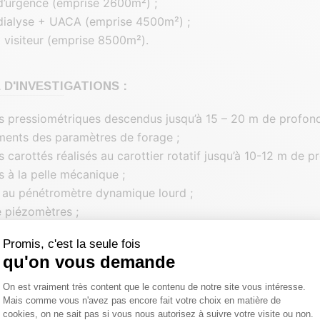
d’urgence (emprise 2600m²) ;
dialyse + UACA (emprise 4500m²) ;
 visiteur (emprise 8500m²).
D'INVESTIGATIONS :
 pressiométriques descendus jusqu’à 15 – 20 m de profon
ments des paramètres de forage ;
 carottés réalisés au carottier rotatif jusqu’à 10-12 m de p
s à la pelle mécanique ;
 au pénétromètre dynamique lourd ;
 piézomètres ;
es en laboratoire.
Promis, c'est la seule fois
qu'on vous demande
 AVONS REALISÉ :
Plateforme de Gestion du Consentemen
On est vraiment très content que le contenu de notre site vous intéresse.
Mais comme vous n'avez pas encore fait votre choix en matière de
ntervenus en phase des missions géotechniques G2 AVP 
cookies, on ne sait pas si vous nous autorisez à suivre votre visite ou non.