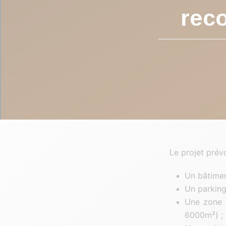
rec
Le projet prévo
Un bâtimen
Un parking
Une zone l
6000m²) ;