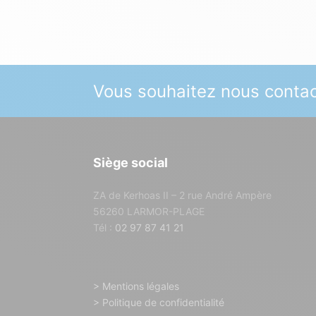
Vous souhaitez nous contac
Siège social
ZA de Kerhoas II – 2 rue André Ampère
56260 LARMOR-PLAGE
Tél :
02 97 87 41 21
> Mentions légales
> Politique de confidentialité