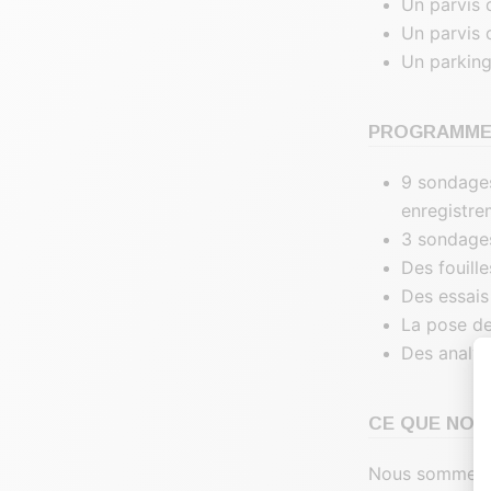
Un parvis 
Un parvis 
Un parking
PROGRAMME 
9 sondages
enregistre
3 sondages
Des fouille
Des essais
La pose de
Des analys
CE QUE NOUS
Nous sommes i