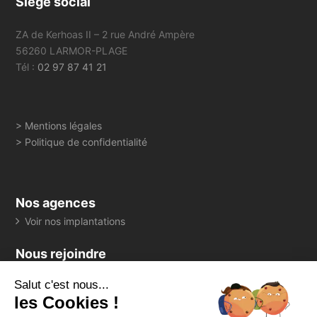
Siège social
ZA de Kerhoas II – 2 rue André Ampère
56260 LARMOR-PLAGE
Tél :
02 97 87 41 21
> Mentions légales
> Politique de confidentialité
Nos agences
Voir nos implantations
Nous rejoindre
> Consultez toutes nos offres
Salut c'est nous...
Suivez-nous
les Cookies !