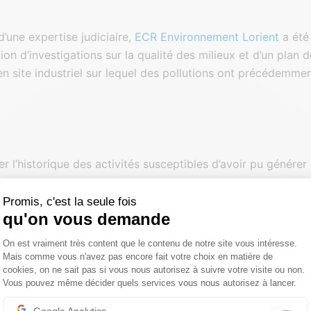
’une expertise judiciaire,
ECR Environnement Lorient
a été
tion d’investigations sur la qualité des milieux et d’un plan 
ien site industriel sur lequel des pollutions ont précédemme
r l’historique des activités susceptibles d’avoir pu générer
 ;
les voies de transfert potentielles ;
Promis, c'est la seule fois
qu'on vous demande
s investigations sur les milieux (sol, eau souterraine et gaz d
 la compatibilité entre la qualité des milieux et l’usage futu
Plateforme de Gestion du Consentemen
On est vraiment très content que le contenu de notre site vous intéresse.
) ;
Mais comme vous n'avez pas encore fait votre choix en matière de
cookies, on ne sait pas si vous nous autorisez à suivre votre visite ou non.
les solutions de gestion des pollutions identifiées, dans l’obj
Vous pouvez même décider quels services vous nous autorisez à lancer.
 la compatibilité entre la qualité des milieux et l’usage futur.
Axeptio consent
Google Analytics