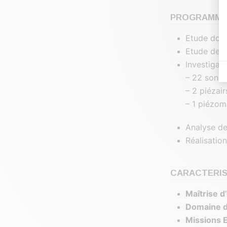
PROGRAMME 
Etude docu
Etude de v
Investigati
– 22 sonda
– 2 piézair
– 1 piézom
Analyse de
Réalisatio
CARACTERIS
Maîtrise d
Domaine d’
Missions 