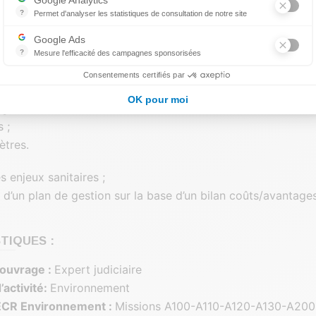
?
Permet d'analyser les statistiques de consultation de notre site
D'INVESTIGATIONS :
Indispensable pour piloter notre site internet, il permet de mesurer d
Google Ads
mentaire et historique ;
?
Mesure l'efficacité des campagnes sponsorisées
Google Ads est la régie publicitaire du moteur de recherche Google.
ulnérabilité des milieux ;
Consentements certifiés par
ons sur les milieux ;
OK pour moi
ges de sol ;
s ;
ètres.
s enjeux sanitaires ;
n d’un plan de gestion sur la base d’un bilan coûts/avantages
TIQUES :
’ouvrage :
Expert judiciaire
activité:
Environnement
ECR Environnement :
Missions A100-A110-A120-A130-A200