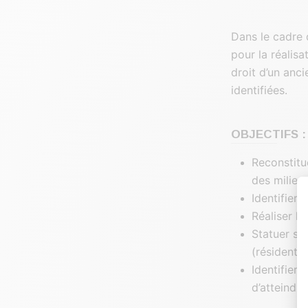
Dans le cadre d
pour la réalisa
droit d’un anc
identifiées.
OBJECTIFS :
Reconstitue
des milieux
Identifier 
Réaliser le
Statuer sur
(résidentiel
Identifier 
d’atteindre