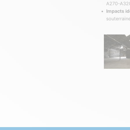
A270-A320
Impacts id
souterrain