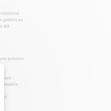
 missionné
de gestion au
nt été
 une pollution
u sol) ;
r prédéfini
t : Personnalisez vos Options
ectif