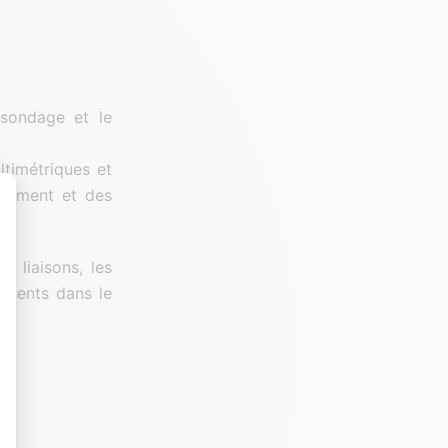
 sondage et le
ltimétriques et
bâtiment et des
t : Personnalisez vos Options
 liaisons, les
résents dans le
es indicateurs comme l’affluence, les produits les plus consultés, ou encore la
un