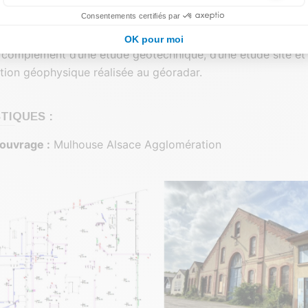
olygonale avec de nombreuses antennes à l’aide d’un tach
Google Ads est la régie publicitaire du moteur de recherche Google.
Consentements certifiés par
 GNSS.
OK pour moi
n complément d’une étude géotechnique, d’une étude site et 
ation géophysique réalisée au géoradar.
TIQUES :
’ouvrage :
Mulhouse Alsace Agglomération