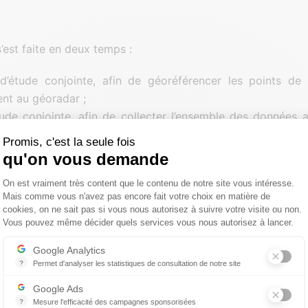
s’est faite en deux temps :
d’étude conjointe, afin de géoréférencer les points de
nt au géoradar ;
tude conjointe, afin de collecter l’ensemble des données a
ques de la dalle, des points d’appui de la structure du 
Promis, c'est la seule fois
 cavités, tranchées et fosses présentes sur site.
qu'on vous demande
Plateforme de Gestion du Consentemen
de situer un maximum d’émergence de réseaux et de leurs
On est vraiment très content que le contenu de notre site vous intéresse.
Mais comme vous n'avez pas encore fait votre choix en matière de
uis de la structure et les différentes cavités, caniveaux p
cookies, on ne sait pas si vous nous autorisez à suivre votre visite ou non.
 cour.
Vous pouvez même décider quels services vous nous autorisez à lancer.
Axeptio consent
Google Analytics
TIONS :
?
Permet d'analyser les statistiques de consultation de notre site
Indispensable pour piloter notre site internet, il permet de mesurer d
Google Ads
n levé en intérieur/extérieur, nécessitant la mise en place d’
?
Mesure l'efficacité des campagnes sponsorisées