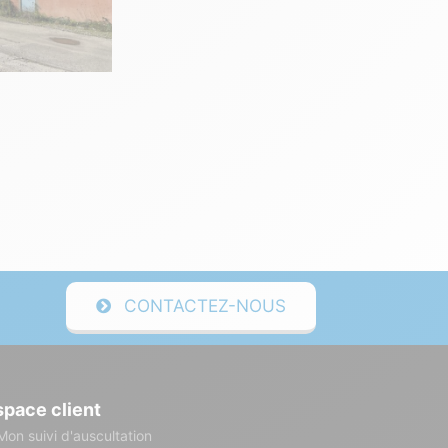
CONTACTEZ-NOUS
space client
Mon suivi d'auscultation