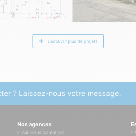
Découvrir plus de projets
ter ? Laissez-nous votre message.
Nos agences
E
Voir nos implantations
> 