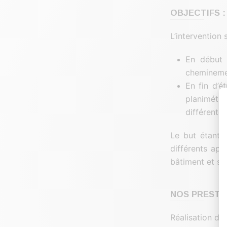
OBJECTIFS :
L’intervention 
En début 
chemineme
En fin d’é
planimétri
différentes
Le but étant 
différents app
bâtiment et sa
NOS PRESTA
Réalisation d’u