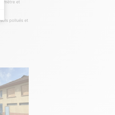
éomètre et
 Il permet de réaliser des campagnes de pub via un système d’annonces et d’a
sols pollués et