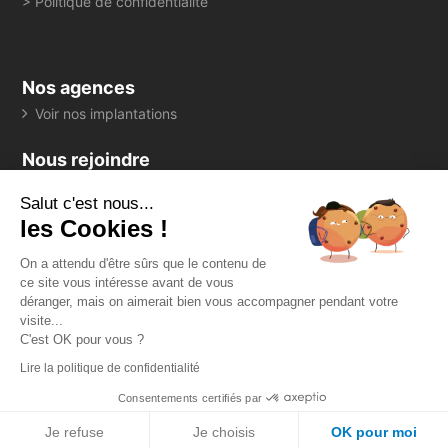
> Politique de confidentialité
Nos agences
Voir nos implantations
Nous rejoindre
> Consultez toutes nos offres
Salut c'est nous...
Suivez-nous
les Cookies !
On a attendu d'être sûrs que le contenu de
ce site vous intéresse avant de vous
déranger, mais on aimerait bien vous accompagner pendant votre
visite...
Espace client
C'est OK pour vous ?
> Mon suivi d'auscultation
Lire la politique de confidentialité
Consentements certifiés par
Je refuse
Je choisis
OK pour moi