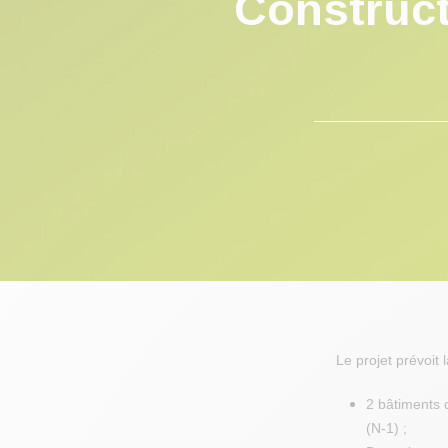
Construct
Le projet prévoit 
2 bâtiments 
(N-1) ;