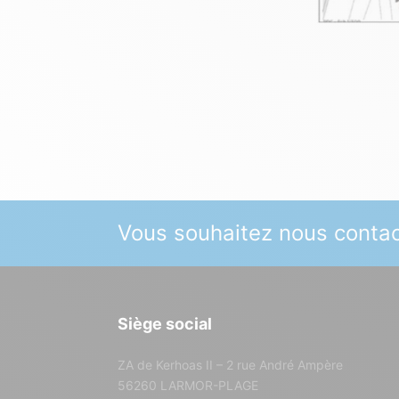
Vous souhaitez nous contac
Siège social
ZA de Kerhoas II – 2 rue André Ampère
56260 LARMOR-PLAGE