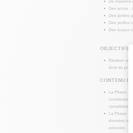
De maisons g
Des accès : a
Des jardins 
Des jardins
Des locaux c
OBJECTIFS :
Réaliser un 
droit du proje
CONTENU DE 
La Phase 1 (
constituée d
complétée par
La Phase 2 (
données néces
associés.