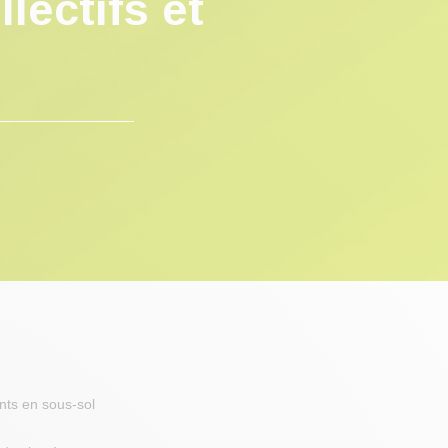
lectifs et
nts en sous-sol