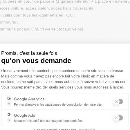
roupées en cœur de parcelle (1 garage intérieur + 1 place en extérie
ccès voiture, accès piéton, accès halls traversants
privatifs pour tous les logements en RDC ;
 communs ;
ommuns (locaux OM, tri /verre ; locaux vélos).
Promis, c'est la seule fois
audit environnemental des sols afin d’obtenir des informations sur l’é
qu'on vous demande
t.
Plateforme de Gestion du Consentemen
On est vraiment très content que le contenu de notre site vous intéresse.
Mais comme vous n'avez pas encore fait votre choix en matière de
LA MISSION :
cookies, on ne sait pas si vous nous autorisez à suivre votre visite ou non.
Vous pouvez même décider quels services vous nous autorisez à lancer.
mission « INFOS» comportant notamment les prestations A100, A110, 
Axeptio consent
’une recherche documentaire basée sur des informations disponibles et
Google Analytics
 une visite de terrain.
?
Permet d'analyser les statistiques de consultation de notre site
Indispensable pour piloter notre site internet, il permet de mesurer d
mission « DIAG » comportant les prestations A200, A210 et A270), vise 
Google Ads
saires pour juger de l’état Des milieux et approcher l’évaluation des r
?
Mesure l'efficacité des campagnes sponsorisées
Google Ads est la régie publicitaire du moteur de recherche Google.
Consentements certifiés par