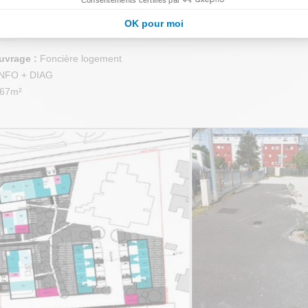
OK pour moi
TIQUES :
ouvrage :
Foncière logement
INFO + DIAG
67m²