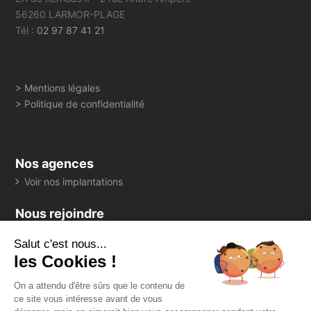
56260 LARMOR-PLAGE
Tél :
02 97 87 41 21
> Mentions légales
> Politique de confidentialité
Nos agences
Voir nos implantations
Nous rejoindre
> Consultez toutes nos offres
Salut c'est nous...
Suivez-nous
les Cookies !
On a attendu d'être sûrs que le contenu de
ce site vous intéresse avant de vous