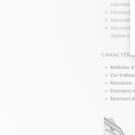
valoriser e
Désimperméa
Sécuriser 
Sécuriser 
l’église et 
CARACTÉRIS
Maîtrise d
Co-traitan
Missions 
Domaine d
Montant d