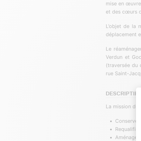
mise en œuvre 
et des cœurs d
L’objet de la 
déplacement et
Le réaménagem
Verdun et God
(traversée du 
rue Saint-Jacq
DESCRIPTIF 
La mission de 
Conserver l
Requalifier
Aménager 