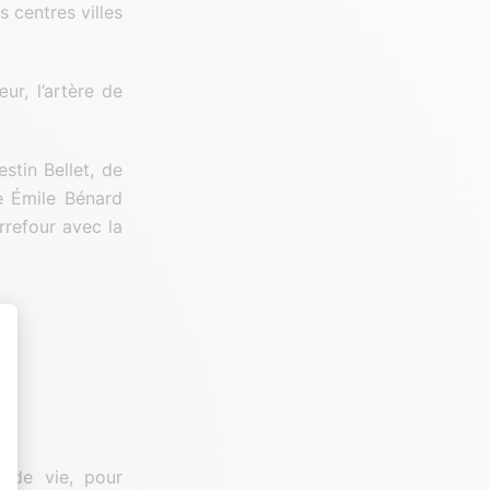
 centres villes
ur, l’artère de
tin Bellet, de
e Émile Bénard
rrefour avec la
t : Personnalisez vos Options
e de vie, pour