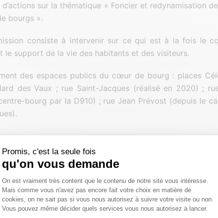
d’actions sur la thématique « Foncier et redynamisation des
e bourgs ».
mission consiste à intervenir sur ce qui est à la fois le cœ
 le support de la vie des habitants et des visiteurs.
ent des espaces publics du cœur de bourg : places Céles
ard des Vaux ; rue Saint-Jacques (réalisé en 2020) ; ru
centre-bourg par la D910) ; rue Jean Prévost (depuis le ca
ues).
DES MISSIONS :
Promis, c'est la seule fois
qu'on vous demande
maîtrise d’œuvre de ce marché comprend cinq points clés :
Plateforme de Gestion du Consentemen
On est vraiment très content que le contenu de notre site vous intéresse.
’identité du bourg ;
Mais comme vous n'avez pas encore fait votre choix en matière de
 les flux de circulation et favoriser les déplacements doux ;
cookies, on ne sait pas si vous nous autorisez à suivre votre visite ou non.
Vous pouvez même décider quels services vous nous autorisez à lancer.
le cœur du village dans l’optique d’améliorer le cadr