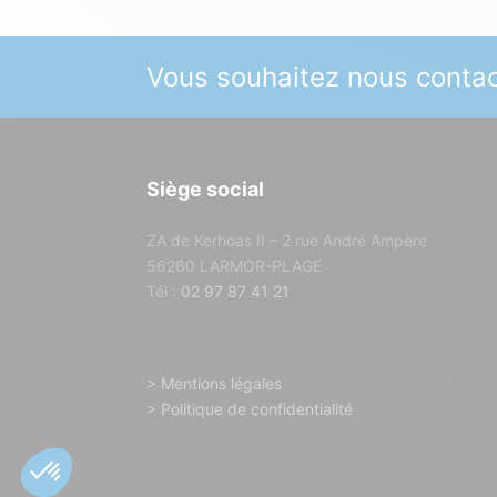
Vous souhaitez nous contac
Siège social
ZA de Kerhoas II – 2 rue André Ampère
56260 LARMOR-PLAGE
Tél :
02 97 87 41 21
> Mentions légales
> Politique de confidentialité