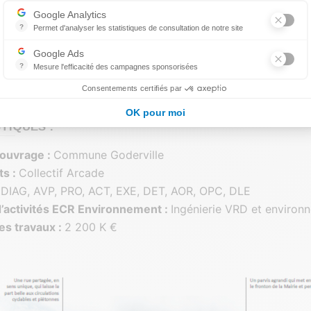
Axeptio consent
t faire découvrir le patrimoine local ;
Google Analytics
biliser les surfaces, créer des îlots de fraîcheur ;
?
Permet d'analyser les statistiques de consultation de notre site
Indispensable pour piloter notre site internet, il permet de mesurer d
les croisements et les grands axes ;
Google Ads
les flux au croisement du quartier où sont situés les commer
?
Mesure l'efficacité des campagnes sponsorisées
Google Ads est la régie publicitaire du moteur de recherche Google.
l’arrêt de bus.
Consentements certifiés par
OK pour moi
TIQUES :
’ouvrage :
Commune Goderville
ts :
Collectif Arcade
:
DIAG, AVP, PRO, ACT, EXE, DET, AOR, OPC, DLE
’activités ECR Environnement :
Ingénierie VRD et environ
es travaux :
2 200 K €