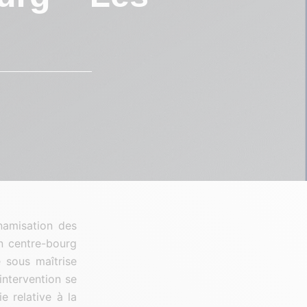
namisation des
n centre-bourg
e sous maîtrise
intervention se
 relative à la