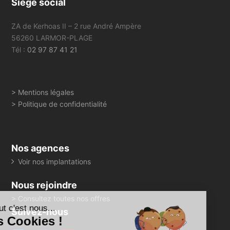
Siège social
ZA de Kerhoas II – 2 rue André Ampère
56260 LARMOR-PLAGE
Tél :
02 97 87 41 21
> Mentions légales
> Politique de confidentialité
Nos agences
Voir nos implantations
Nous rejoindre
> Consultez toutes nos offres
Salut c'est nous...
Suivez-nous
les Cookies !