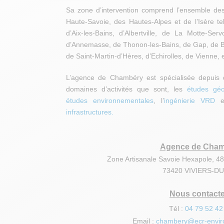
Sa zone d’intervention comprend l’ensemble de
Haute-Savoie, des Hautes-Alpes et de l’Isère te
d’Aix-les-Bains, d’Albertville, de La Motte-Se
d’Annemasse, de Thonon-les-Bains, de Gap, de B
de Saint-Martin-d’Hères, d’Echirolles, de Vienne, e
L’agence de Chambéry est spécialisée depui
domaines d’activités que sont, les
études géo
études environnementales
, l’
ingénierie VRD
e
infrastructures.
Agence de Cham
Zone Artisanale Savoie Hexapole, 4
73420 VIVIERS-D
Nous contacte
Tél :
04 79 52 42
Email :
chambery@ecr-envi