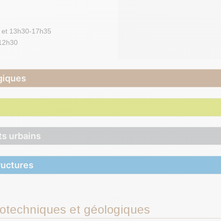
0 et 13h30-17h35
-12h30
giques
s urbains
ructures
éotechniques et géologiques