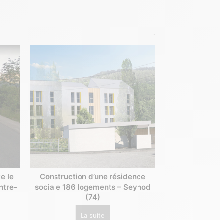
Construction d’une résidence
e le
sociale 186 logements – Seynod
ntre-
(74)
La suite