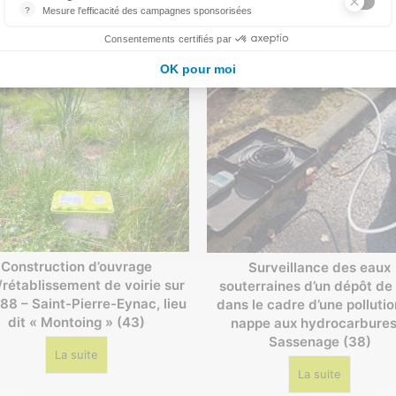
?
Mesure l'efficacité des campagnes sponsorisées
Google Ads est la régie publicitaire du moteur de recherche Google.
Consentements certifiés par
OK pour moi
Construction d’ouvrage
Surveillance des eaux
t/rétablissement de voirie sur
souterraines d’un dépôt de
88 – Saint-Pierre-Eynac, lieu
dans le cadre d’une polluti
dit « Montoing » (43)
nappe aux hydrocarbures
Sassenage (38)
La suite
La suite