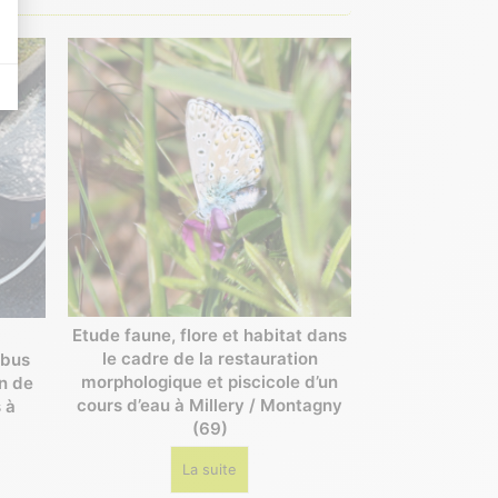
 Il permet de réaliser des campagnes de pub via un système d’annonces et d’a
Etude faune, flore et habitat dans
le cadre de la restauration
 bus
morphologique et piscicole d’un
on de
cours d’eau à Millery / Montagny
 à
(69)
La suite