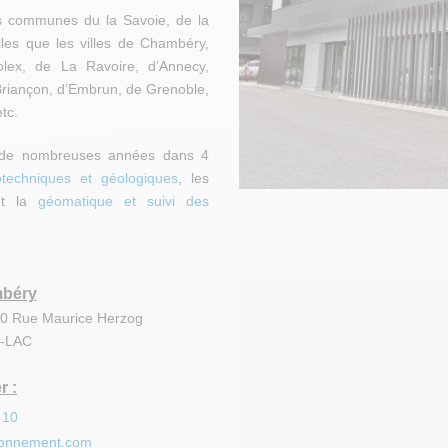
s communes du la Savoie, de la
lles que les villes de Chambéry,
rvolex, de La Ravoire, d’Annecy,
riançon, d’Embrun, de Grenoble,
tc.
s de nombreuses années dans 4
techniques
et géologiques
, les
t la
géomatique et suivi des
béry
80 Rue Maurice Herzog
U-LAC
r :
 10
ronnement.com