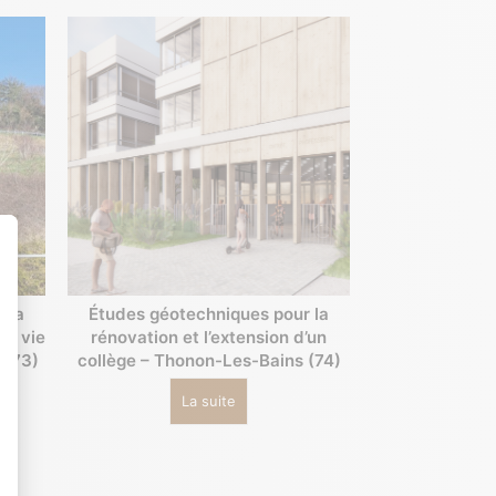
t : Personnalisez vos Options
Études géotechniques pour la
 la
rénovation et l’extension d’un
de vie
collège – Thonon-Les-Bains (74)
 (73)
La suite
es indicateurs comme l’affluence, les produits les plus consultés, ou encore la