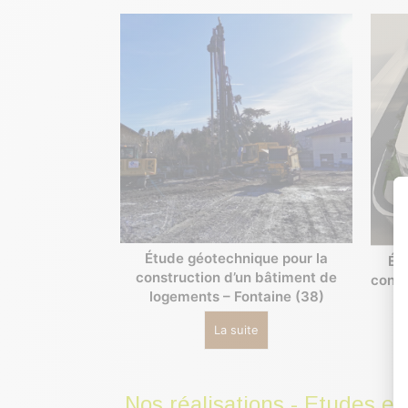
Étude géotechnique pour la
Ét
construction d’un bâtiment de
const
logements – Fontaine (38)
La suite
Nos réalisations - Etudes e