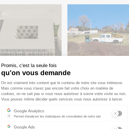
Promis, c'est la seule fois
qu'on vous demande
Plateforme de Gestion du Consentemen
Études géotechniques pour
udes géotechniques pour la
On est vraiment très content que le contenu de notre site vous intéresse.
création d’un nouveau cœur 
ruction de la MAPI – Annecy-
Mais comme vous n'avez pas encore fait votre choix en matière de
de la Sarraz – Grésy-sur-Aix
cookies, on ne sait pas si vous nous autorisez à suivre votre visite ou non.
le-Vieux (74)
Vous pouvez même décider quels services vous nous autorisez à lancer.
La suite
La suite
Axeptio consent
Google Analytics
?
Permet d'analyser les statistiques de consultation de notre site
Indispensable pour piloter notre site internet, il permet de mesurer d
nvironnementales
Google Ads