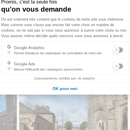
 PRO / ACT / VISA / DET / AOR / OPC
Promis, c'est la seule fois
uteurs :
Département / Concessionnaires / DRAC Bretagne / ABF
qu'on vous demande
Plateforme de Gestion du Consentemen
On est vraiment très content que le contenu de notre site vous intéresse.
Mais comme vous n'avez pas encore fait votre choix en matière de
cookies, on ne sait pas si vous nous autorisez à suivre votre visite ou non.
Vous pouvez même décider quels services vous nous autorisez à lancer.
agne
Axeptio consent
ES (mandataire)- 1090- ARTILL
Google Analytics
?
Permet d'analyser les statistiques de consultation de notre site
Indispensable pour piloter notre site internet, il permet de mesurer d
 Ingénierie VRD (conception VRD, chiffrage, suivi travaux)
Google Ads
?
Mesure l'efficacité des campagnes sponsorisées
Google Ads est la régie publicitaire du moteur de recherche Google.
Consentements certifiés par
OK pour moi