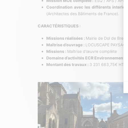
Mission MOE complète :
ESQ / APS / APD /
Coordination avec les différents interloc
(Architectes des Bâtiments de France).
CARACTÉRISTIQUES :
Missions réalisées :
Mairie de Dol de Bret
Maîtrise d’ouvrage :
LOCUSCAPE PAYSAGIST
Missions :
Maîtrise d’œuvre complète
Domaine d’activités ECR Environnement
:
Montant des travaux :
3 231 663,75€ HT