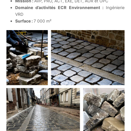
Mission :
AVP, PRO, ACT, EXE, DET, AOR et OPC
Domaine d’activités ECR Environnement :
Ingénierie
VRD
Surface :
7 000 m²