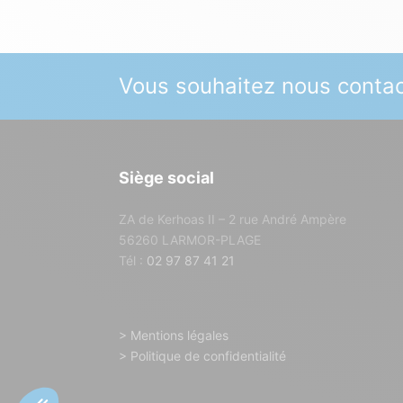
Vous souhaitez nous contac
Siège social
ZA de Kerhoas II – 2 rue André Ampère
56260 LARMOR-PLAGE
Tél :
02 97 87 41 21
> Mentions légales
> Politique de confidentialité