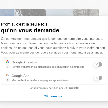
Promis, c'est la seule fois
qu'on vous demande
Plateforme de Gestion du Consentemen
On est vraiment très content que le contenu de notre site vous intéresse.
Mais comme vous n'avez pas encore fait votre choix en matière de
cookies, on ne sait pas si vous nous autorisez à suivre votre visite ou non.
Vous pouvez même décider quels services vous nous autorisez à lancer.
Axeptio consent
Google Analytics
?
Permet d'analyser les statistiques de consultation de notre site
Indispensable pour piloter notre site internet, il permet de mesurer d
Google Ads
?
Mesure l'efficacité des campagnes sponsorisées
Google Ads est la régie publicitaire du moteur de recherche Google.
Consentements certifiés par
t AOR
OK pour moi