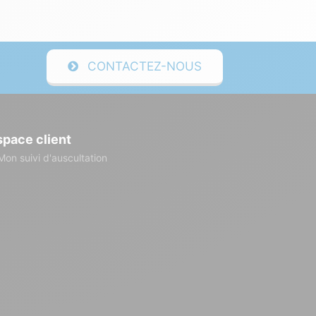
CONTACTEZ-NOUS
space client
Mon suivi d'auscultation