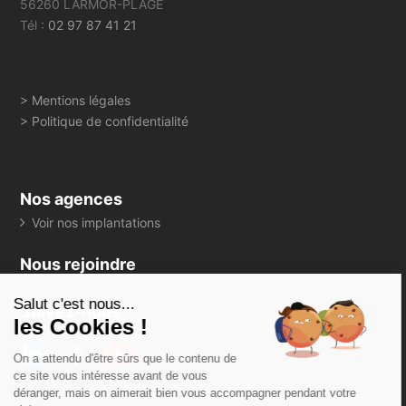
56260 LARMOR-PLAGE
Tél :
02 97 87 41 21
> Mentions légales
> Politique de confidentialité
Nos agences
Voir nos implantations
Nous rejoindre
> Consultez toutes nos offres
Salut c'est nous...
Suivez-nous
les Cookies !
On a attendu d'être sûrs que le contenu de
ce site vous intéresse avant de vous
déranger, mais on aimerait bien vous accompagner pendant votre