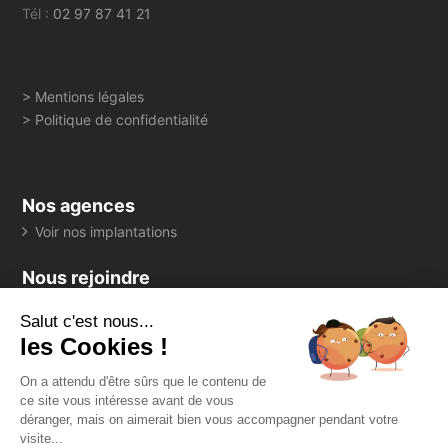
Tél :
02 97 87 41 21
> Mentions légales
> Politique de confidentialité
Nos agences
Voir nos implantations
Nous rejoindre
> Consultez toutes nos offres
Salut c'est nous...
Suivez-nous
les Cookies !
On a attendu d'être sûrs que le contenu de
ce site vous intéresse avant de vous
déranger, mais on aimerait bien vous accompagner pendant votre
visite...