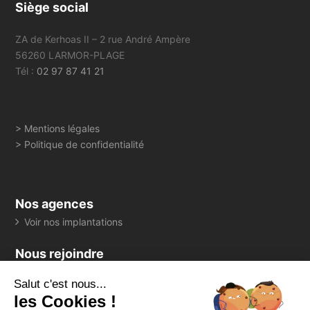
Siège social
ZA de Kerhoas II – 2 rue André Ampère
56260 LARMOR-PLAGE
Tél :
02 97 87 41 21
> Mentions légales
> Politique de confidentialité
Nos agences
Voir nos implantations
Nous rejoindre
> Consultez toutes nos offres
Salut c'est nous...
Suivez-nous
les Cookies !